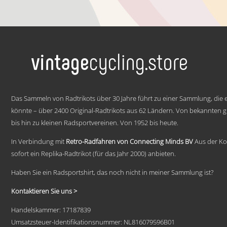
€ 59,95
Dieses
bis
Produkt
weist
€ 69,95
mehrere
Varianten
auf.
Die
Optionen
können
.
auf
Das Sammeln von Radtrikots über 30 Jahre führt zu einer Sammlung, die e
der
Produktseite
könnte – über 2400 Original-Radtrikots aus 62 Ländern. Von bekannten
gewählt
bis hin zu kleinen Radsportvereinen. Von 1952 bis heute.
werden
In Verbindung mit
Retro-Radfahren von Connecting Minds BV
Aus der Ko
sofort ein Replika-Radtrikot (für das Jahr 2000) anbieten.
Haben Sie ein Radsportshirt, das noch nicht in meiner Sammlung ist?
Kontaktieren Sie uns >
Handelskammer: 17187839
Umsatzsteuer-Identifikationsnummer: NL816079596B01