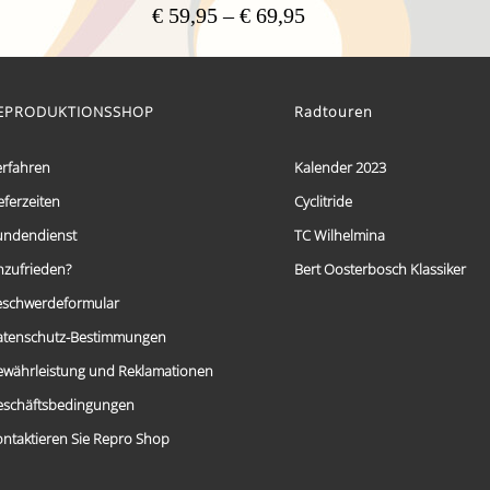
Preisspanne:
€
59,95
–
€
69,95
€ 59,95
Dieses
bis
Produkt
weist
€ 69,95
mehrere
EPRODUKTIONSSHOP
Radtouren
Varianten
auf.
Die
erfahren
Kalender 2023
Optionen
eferzeiten
Cyclitride
können
auf
undendienst
TC Wilhelmina
der
Produktseite
nzufrieden?
Bert Oosterbosch Klassiker
gewählt
eschwerdeformular
werden
atenschutz-Bestimmungen
ewährleistung und Reklamationen
eschäftsbedingungen
ntaktieren Sie Repro Shop