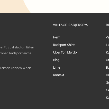
€ 59,95
Dieses
bis
Produkt
weist
€ 69,95
mehrere
Varianten
VINTAGE-RADJERSEYS
R
auf.
Die
Optionen
Heim
V
können
auf
Radsport-Shirts
Li
in Fußballstadion füllen
der
Über Ton Merckx
K
Produktseite
 großen Radsportteams
gewählt
Blog
U
werden
Links
B
llektion können wir ab
Kontakt
D
G
G
Ko