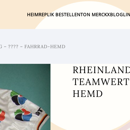
HEIM
REPLIK BESTELLEN
TON MERCKX
BLOG
LI
 – ???? – FAHRRAD-HEMD
RHEINLAND
TEAMWERTU
HEMD