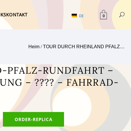
NKS
KONTAKT
0
DE
Heim
/
TOUR DURCH RHEINLAND PFALZ…
-PFALZ-RUNDFAHRT –
NG – ???? – FAHRRAD-
ORDER-REPLICA