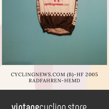
CYCLINGNEWS.COM (B)-HF 2005
RADFAHREN-HEMD
Dieses
Produkt
weist
mehrere
Varianten