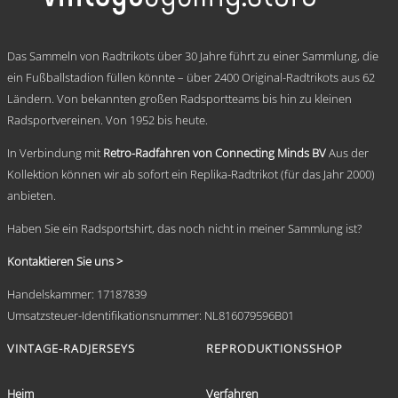
auf.
Die
Optionen
.
können
Das Sammeln von Radtrikots über 30 Jahre führt zu einer Sammlung, die
auf
ein Fußballstadion füllen könnte – über 2400 Original-Radtrikots aus 62
der
Ländern. Von bekannten großen Radsportteams bis hin zu kleinen
Produktseite
gewählt
Radsportvereinen. Von 1952 bis heute.
werden
In Verbindung mit
Retro-Radfahren von Connecting Minds BV
Aus der
Kollektion können wir ab sofort ein Replika-Radtrikot (für das Jahr 2000)
anbieten.
Haben Sie ein Radsportshirt, das noch nicht in meiner Sammlung ist?
Kontaktieren Sie uns >
Handelskammer: 17187839
Umsatzsteuer-Identifikationsnummer: NL816079596B01
VINTAGE-RADJERSEYS
REPRODUKTIONSSHOP
Heim
Verfahren