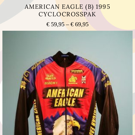
AMERICAN EAGLE (B) 1995
CYCLOCROSSPAK
Preisspanne:
€
59,95
–
€
69,95
€ 59,95
Dieses
bis
Produkt
weist
€ 69,95
mehrere
Varianten
auf.
Die
Optionen
können
auf
der
Produktseite
gewählt
werden