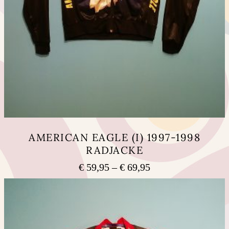
AMERICAN EAGLE (I) 1997-1998
RADJACKE
Preisspanne:
€
59,95
–
€
69,95
€ 59,95
Dieses
bis
Produkt
weist
€ 69,95
mehrere
Varianten
auf.