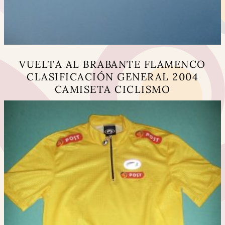
VUELTA AL BRABANTE FLAMENCO
CLASIFICACIÓN GENERAL 2004
CAMISETA CICLISMO
Este
producto
tiene
múltiples
variantes.
Las
opciones
se
pueden
elegir
en
la
página
de