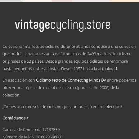
producto
tiene
múltiples
variantes.
Las
opciones
se
.
pueden
Coleccionar maillots de ciclismo durante 30 años conduce a una colección
elegir
que podría llenar un estadio de fútbol: más de 2400 maillots de ciclismo
en
originales de 62 países. Desde grandes equipos ciclistas de renombre
la
página
hasta pequeños clubes ciclistas. Desde 1952 hasta la actualidad.
de
producto
En asociación con
Ciclismo retro de Connecting Minds BV
ahora podemos
ofrecer una réplica de maillot de ciclismo (para el año 2000) de la
colección.
¿Tienes una camiseta de ciclismo que aún no está en mi colección?
Contáctenos >
Cámara de Comercio: 17187839
Número de IVA: NL816079596B01