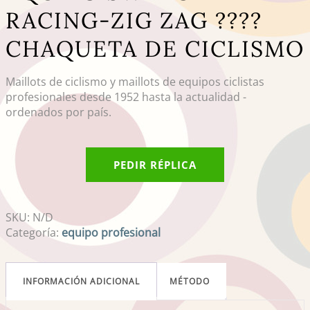
RACING-ZIG ZAG ????
CHAQUETA DE CICLISMO
Maillots de ciclismo y maillots de equipos ciclistas
profesionales desde 1952 hasta la actualidad -
ordenados por país.
PEDIR RÉPLICA
SKU:
N/D
Categoría:
equipo profesional
INFORMACIÓN ADICIONAL
MÉTODO