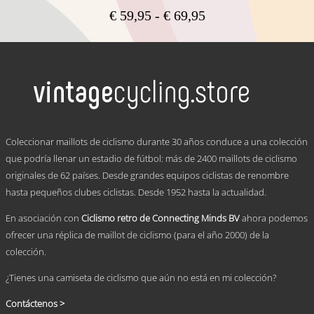
Rango
€
59,95
-
€
69,95
de
Este
precios:
producto
tiene
desde
múltiples
€ 59,95
variantes.
hasta
Las
€ 69,95
opciones
se
.
pueden
Coleccionar maillots de ciclismo durante 30 años conduce a una colección
elegir
que podría llenar un estadio de fútbol: más de 2400 maillots de ciclismo
en
originales de 62 países. Desde grandes equipos ciclistas de renombre
la
página
hasta pequeños clubes ciclistas. Desde 1952 hasta la actualidad.
de
producto
En asociación con
Ciclismo retro de Connecting Minds BV
ahora podemos
ofrecer una réplica de maillot de ciclismo (para el año 2000) de la
colección.
¿Tienes una camiseta de ciclismo que aún no está en mi colección?
Contáctenos >