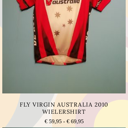
FLY VIRGIN AUSTRALIA 2010
WIELERSHIRT
Rango
€
59,95
-
€
69,95
de