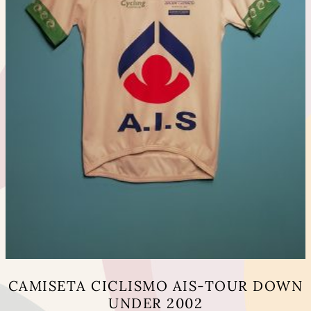
la
página
de
producto
CAMISETA CICLISMO AIS-TOUR DOWN
UNDER 2002