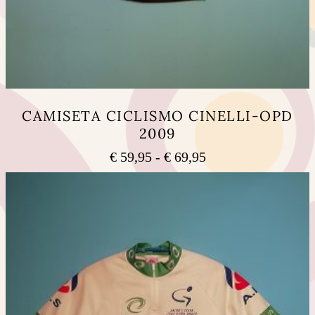
CAMISETA CICLISMO CINELLI-OPD
2009
Rango
€
59,95
-
€
69,95
de
Este
precios:
producto
tiene
desde
múltiples
€ 59,95
variantes.
hasta
Las
€ 69,95
opciones
se
pueden
elegir
en