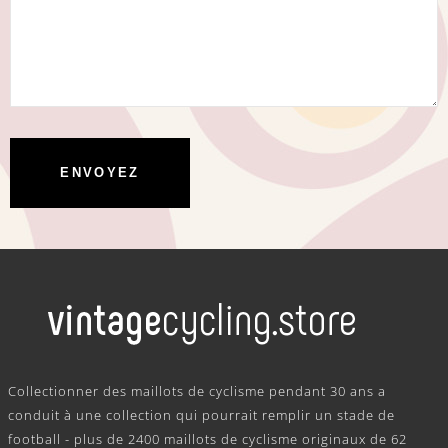
.
Collectionner des maillots de cyclisme pendant 30 ans a
conduit à une collection qui pourrait remplir un stade de
football - plus de 2400 maillots de cyclisme originaux de 62