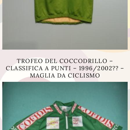
TROFEO DEL COCCODRILLO –
CLASSIFICA A PUNTI – 1996/2002?? –
MAGLIA DA CICLISMO
Questo
prodotto
ha
più
varianti.
Le
opzioni
possono
essere