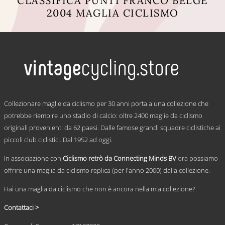
CLASSIFICA PUNTI FRANCO BELGE
2004 MAGLIA CICLISMO
Questo
prodotto
ha
più
varianti.
Le
opzioni
possono
.
essere
Collezionare maglie da ciclismo per 30 anni porta a una collezione che
scelte
potrebbe riempire uno stadio di calcio: oltre 2400 maglie da ciclismo
nella
originali provenienti da 62 paesi. Dalle famose grandi squadre ciclistiche ai
pagina
del
piccoli club ciclistici. Dal 1952 ad oggi.
prodotto
In associazione con
Ciclismo retrò da Connecting Minds BV
ora possiamo
offrire una maglia da ciclismo replica (per l'anno 2000) dalla collezione.
Hai una maglia da ciclismo che non è ancora nella mia collezione?
Contattaci >