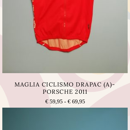
MAGLIA CICLISMO DRAPAC (A)-
PORSCHE 2011
Fascia
€
59,95
-
€
69,95
di
Questo
prezzo:
prodotto
ha
da
più
€ 59,95