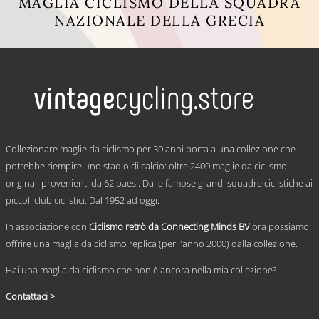
MAGLIA CICLISMO DELLA SQUADRA
NAZIONALE DELLA GRECIA
Questo
prodotto
ha
più
varianti.
Le
opzioni
possono
.
essere
Collezionare maglie da ciclismo per 30 anni porta a una collezione che
scelte
potrebbe riempire uno stadio di calcio: oltre 2400 maglie da ciclismo
nella
originali provenienti da 62 paesi. Dalle famose grandi squadre ciclistiche ai
pagina
del
piccoli club ciclistici. Dal 1952 ad oggi.
prodotto
In associazione con
Ciclismo retrò da Connecting Minds BV
ora possiamo
offrire una maglia da ciclismo replica (per l'anno 2000) dalla collezione.
Hai una maglia da ciclismo che non è ancora nella mia collezione?
Contattaci >