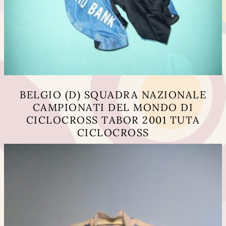
BELGIO (D) SQUADRA NAZIONALE
CAMPIONATI DEL MONDO DI
CICLOCROSS TABOR 2001 TUTA
CICLOCROSS
Questo
prodotto
ha
più
varianti.
Le
opzioni
possono
essere