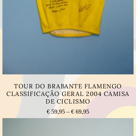
TOUR DO BRABANTE FLAMENGO
CLASSIFICAÇÃO GERAL 2004 CAMISA
DE CICLISMO
Price
€
59,95
–
€
69,95
range:
This
€ 59,95
product
has
through