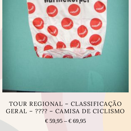
TOUR REGIONAL – CLASSIFICAÇÃO
GERAL – ???? – CAMISA DE CICLISMO
Price
€
59,95
–
€
69,95
range:
This