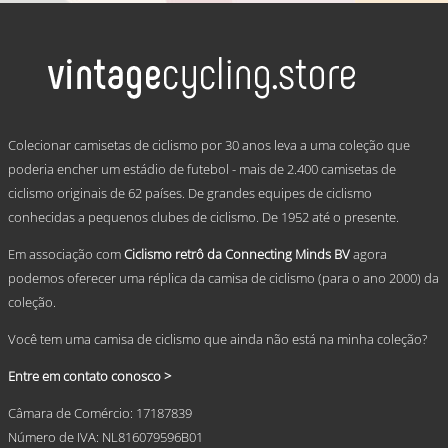
€ 59,95
product
has
through
multiple
€ 69,95
variants.
The
options
may
.
be
Colecionar camisetas de ciclismo por 30 anos leva a uma coleção que
chosen
poderia encher um estádio de futebol - mais de 2.400 camisetas de
on
ciclismo originais de 62 países. De grandes equipes de ciclismo
the
product
conhecidas a pequenos clubes de ciclismo. De 1952 até o presente.
page
Em associação com
Ciclismo retrô da Connecting Minds BV
agora
podemos oferecer uma réplica da camisa de ciclismo (para o ano 2000) da
coleção.
Você tem uma camisa de ciclismo que ainda não está na minha coleção?
Entre em contato conosco >
Câmara de Comércio: 17187839
Número de IVA: NL816079596B01