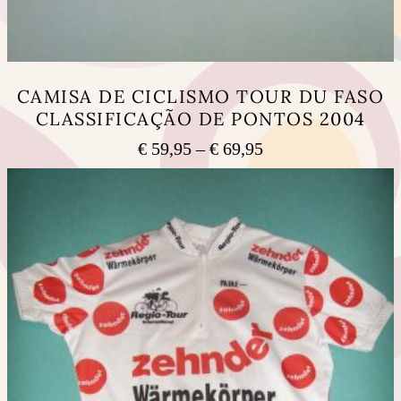
CAMISA DE CICLISMO TOUR DU FASO
CLASSIFICAÇÃO DE PONTOS 2004
Price
€
59,95
–
€
69,95
range:
This
€ 59,95
product
has
through
multiple
€ 69,95
variants.
The
options
may
be
chosen
on
the
product
page