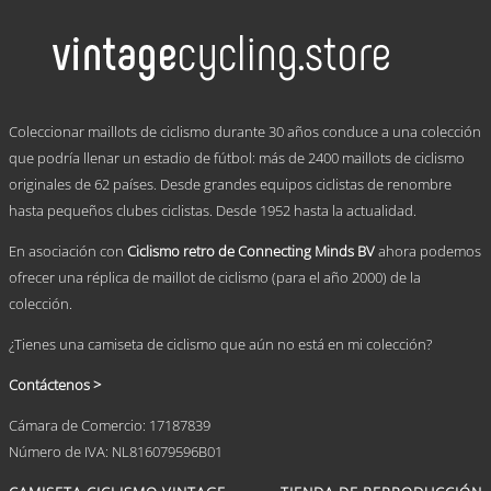
tiene
desde
múltiples
€ 59,95
variantes.
hasta
Las
€ 69,95
opciones
se
.
pueden
Coleccionar maillots de ciclismo durante 30 años conduce a una colección
elegir
que podría llenar un estadio de fútbol: más de 2400 maillots de ciclismo
en
originales de 62 países. Desde grandes equipos ciclistas de renombre
la
página
hasta pequeños clubes ciclistas. Desde 1952 hasta la actualidad.
de
producto
En asociación con
Ciclismo retro de Connecting Minds BV
ahora podemos
ofrecer una réplica de maillot de ciclismo (para el año 2000) de la
colección.
¿Tienes una camiseta de ciclismo que aún no está en mi colección?
Contáctenos >
Cámara de Comercio: 17187839
Número de IVA: NL816079596B01