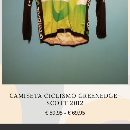
CAMISETA CICLISMO GREENEDGE-
SCOTT 2012
Rango
€
59,95
-
€
69,95
de
Este
precios:
producto