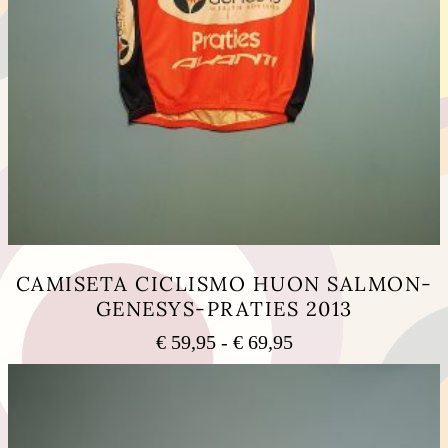
CAMISETA CICLISMO HUON SALMON-
GENESYS-PRATIES 2013
Rango
€
59,95
-
€
69,95
de
Este
precios:
producto
tiene
desde
múltiples
€ 59,95
variantes.