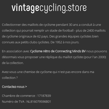
plusieurs
à
variations.
€ 69,95
Les
options
peuvent
.
être
Collectionner des maillots de cyclisme pendant 30 ans a conduit à une
choisies
collection qui pourrait remplir un stade de football - plus de 2400 maillots
sur
de cyclisme originaux de 62 pays. Des grandes équipes cyclistes bien
la
page
connues aux petits clubs cyclistes. De 1952 à nos jours.
du
produit
En association avec
Cyclisme rétro de Connecting Minds BV
nous pouvons
désormais vous proposer une réplique du maillot cycliste (pour l'an 2000)
de la collection.
Avez-vous une chemise de cyclisme qui n'est pas encore dans ma
collection ?
Contactez-nous >
Chambre de commerce : 17187839
Numéro de TVA : NL816079596B01