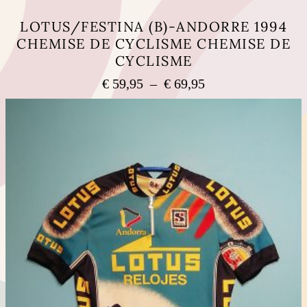
LOTUS/FESTINA (B)-ANDORRE 1994
CHEMISE DE CYCLISME CHEMISE DE
CYCLISME
Plage
€
59,95
–
€
69,95
de
Ce
prix :
produit
a
€ 59,95
plusieurs
à
variations.
€ 69,95
Les
options
peuvent
être
choisies
sur
la
page
du
produit