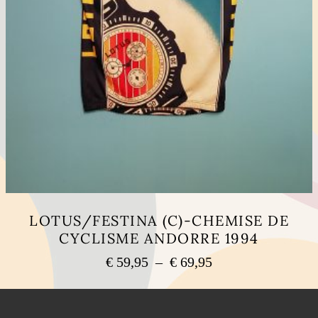
LOTUS/FESTINA (C)-CHEMISE DE
CYCLISME ANDORRE 1994
Plage
€
59,95
–
€
69,95
de
Ce
prix :
produit
a
€ 59,95