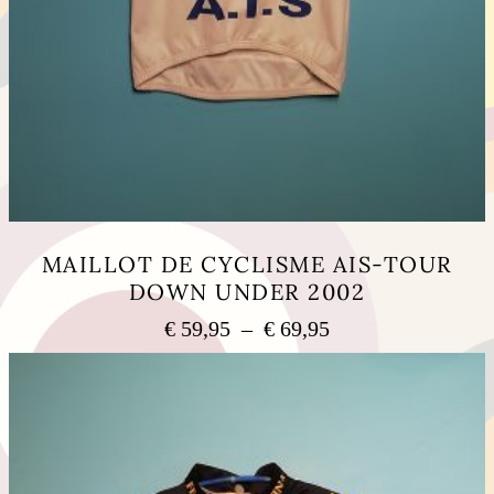
MAILLOT DE CYCLISME AIS-TOUR
DOWN UNDER 2002
Plage
€
59,95
–
€
69,95
de
Ce
prix :
produit
a
€ 59,95
plusieurs
à
variations.
€ 69,95
Les
options