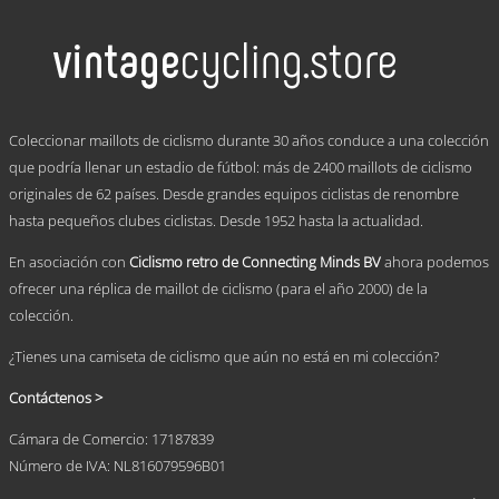
tiene
múltiples
variantes.
Las
opciones
se
.
pueden
Coleccionar maillots de ciclismo durante 30 años conduce a una colección
elegir
que podría llenar un estadio de fútbol: más de 2400 maillots de ciclismo
en
originales de 62 países. Desde grandes equipos ciclistas de renombre
la
página
hasta pequeños clubes ciclistas. Desde 1952 hasta la actualidad.
de
producto
En asociación con
Ciclismo retro de Connecting Minds BV
ahora podemos
ofrecer una réplica de maillot de ciclismo (para el año 2000) de la
colección.
¿Tienes una camiseta de ciclismo que aún no está en mi colección?
Contáctenos >
Cámara de Comercio: 17187839
Número de IVA: NL816079596B01