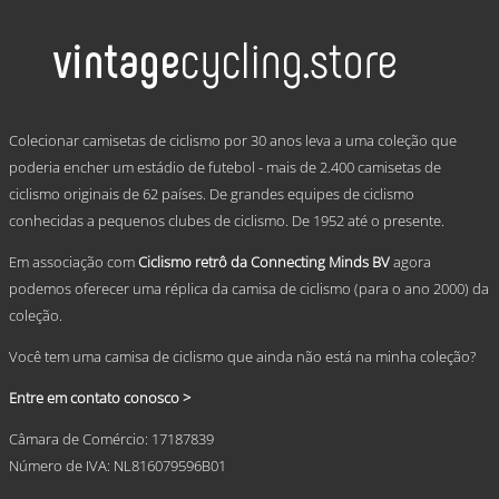
has
multiple
variants.
The
options
may
.
be
Colecionar camisetas de ciclismo por 30 anos leva a uma coleção que
chosen
poderia encher um estádio de futebol - mais de 2.400 camisetas de
on
ciclismo originais de 62 países. De grandes equipes de ciclismo
the
product
conhecidas a pequenos clubes de ciclismo. De 1952 até o presente.
page
Em associação com
Ciclismo retrô da Connecting Minds BV
agora
podemos oferecer uma réplica da camisa de ciclismo (para o ano 2000) da
coleção.
Você tem uma camisa de ciclismo que ainda não está na minha coleção?
Entre em contato conosco >
Câmara de Comércio: 17187839
Número de IVA: NL816079596B01