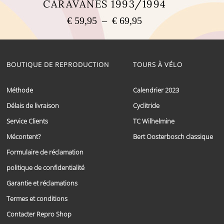
CARAVANES 1993/1994
Plage
€
59,95
–
€
69,95
de
Ce
prix :
produit
a
€ 59,95
plusieurs
BOUTIQUE DE REPRODUCTION
TOURS À VÉLO
à
variations.
€ 69,95
Les
options
Méthode
Calendrier 2023
peuvent
Délais de livraison
Cyclitride
être
choisies
Service Clients
TC Wilhelmine
sur
la
Mécontent?
Bert Oosterbosch classique
page
Formulaire de réclamation
du
produit
politique de confidentialité
Garantie et réclamations
Termes et conditions
Contacter Repro Shop