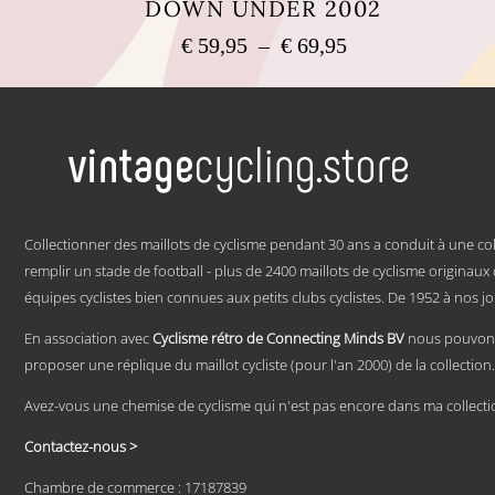
DOWN UNDER 2002
Plage
€
59,95
–
€
69,95
de
Ce
prix :
produit
a
€ 59,95
plusieurs
à
variations.
€ 69,95
Les
options
peuvent
.
être
Collectionner des maillots de cyclisme pendant 30 ans a conduit à une col
choisies
remplir un stade de football - plus de 2400 maillots de cyclisme originau
sur
équipes cyclistes bien connues aux petits clubs cyclistes. De 1952 à nos jo
la
page
du
En association avec
Cyclisme rétro de Connecting Minds BV
nous pouvons
produit
proposer une réplique du maillot cycliste (pour l'an 2000) de la collection.
Avez-vous une chemise de cyclisme qui n'est pas encore dans ma collecti
Contactez-nous >
Chambre de commerce : 17187839