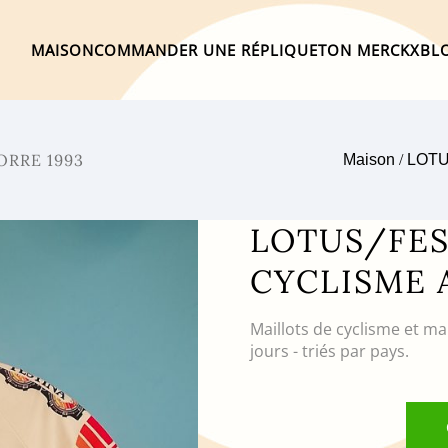
MAISON
COMMANDER UNE RÉPLIQUE
TON MERCKX
BL
ORRE 1993
Maison
/
LOTU
LOTUS/FES
CYCLISME 
Maillots de cyclisme et ma
jours - triés par pays.