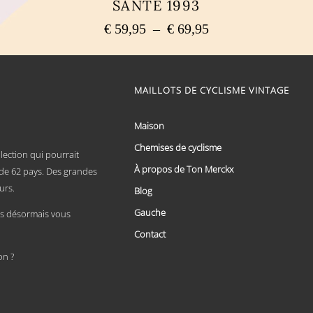
SANTÉ 1993
Plage
€
59,95
–
€
69,95
de
Ce
prix :
produit
a
€ 59,95
plusieurs
MAILLOTS DE CYCLISME VINTAGE
à
variations.
€ 69,95
Les
options
Maison
peuvent
Chemises de cyclisme
être
lection qui pourrait
choisies
À propos de Ton Merckx
x de 62 pays. Des grandes
sur
urs.
la
Blog
page
Gauche
du
 désormais vous
produit
Contact
on ?