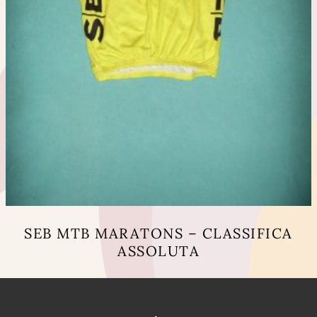
SEB MTB MARATONS – CLASSIFICA
ASSOLUTA
Questo
prodotto
ha
più