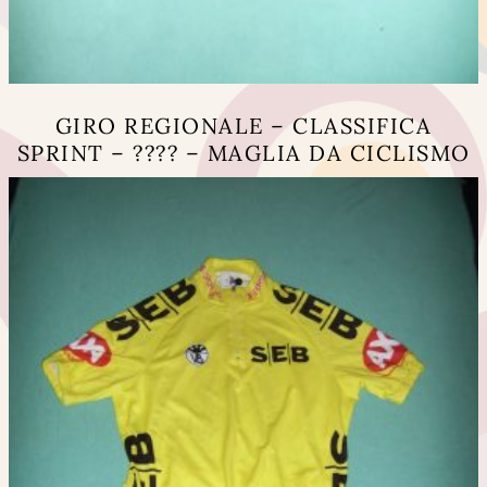
GIRO REGIONALE – CLASSIFICA
SPRINT – ???? – MAGLIA DA CICLISMO
Questo
prodotto
ha
più
varianti.
Le
opzioni
possono
essere
scelte
nella
pagina
del
prodotto