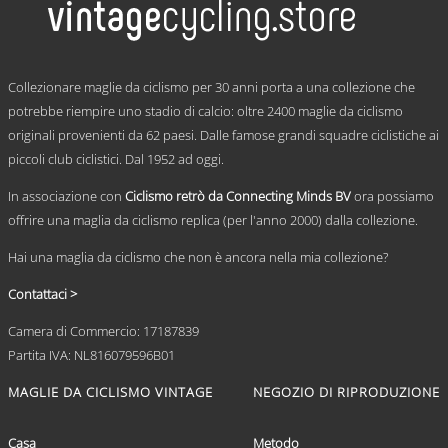
varianti.
Le
opzioni
possono
.
essere
Collezionare maglie da ciclismo per 30 anni porta a una collezione che
scelte
potrebbe riempire uno stadio di calcio: oltre 2400 maglie da ciclismo
nella
originali provenienti da 62 paesi. Dalle famose grandi squadre ciclistiche ai
pagina
del
piccoli club ciclistici. Dal 1952 ad oggi.
prodotto
In associazione con
Ciclismo retrò da Connecting Minds BV
ora possiamo
offrire una maglia da ciclismo replica (per l'anno 2000) dalla collezione.
Hai una maglia da ciclismo che non è ancora nella mia collezione?
Contattaci >
Camera di Commercio: 17187839
Partita IVA: NL816079596B01
MAGLIE DA CICLISMO VINTAGE
NEGOZIO DI RIPRODUZIONE
Casa
Metodo