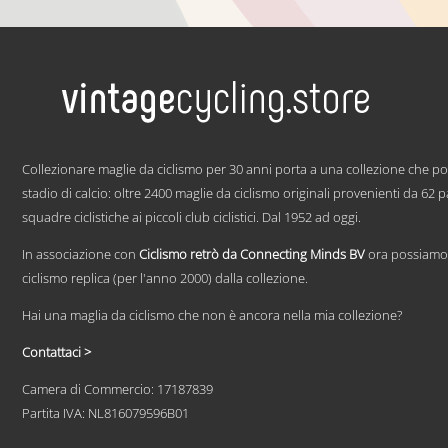
prodotto
ha
più
varianti.
Le
opzioni
possono
essere
.
scelte
nella
Collezionare maglie da ciclismo per 30 anni porta a una collezione che p
pagina
stadio di calcio: oltre 2400 maglie da ciclismo originali provenienti da 62 
del
squadre ciclistiche ai piccoli club ciclistici. Dal 1952 ad oggi.
prodotto
In associazione con
Ciclismo retrò da Connecting Minds BV
ora possiamo 
ciclismo replica (per l'anno 2000) dalla collezione.
Hai una maglia da ciclismo che non è ancora nella mia collezione?
Contattaci >
Camera di Commercio: 17187839
Partita IVA: NL816079596B01