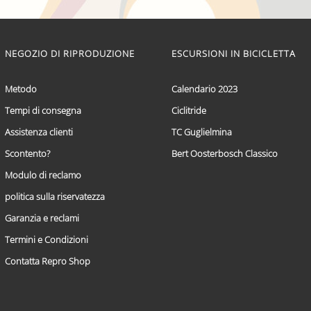
prodotto
ha
più
varianti.
Le
NEGOZIO DI RIPRODUZIONE
ESCURSIONI IN BICICLETTA
opzioni
possono
Metodo
Calendario 2023
essere
scelte
Tempi di consegna
Ciclitride
nella
pagina
Assistenza clienti
TC Guglielmina
del
prodotto
Scontento?
Bert Oosterbosch Classico
Modulo di reclamo
politica sulla riservatezza
Garanzia e reclami
Termini e Condizioni
Contatta Repro Shop