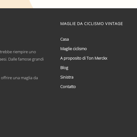
di
Questo
prezzo:
prodotto
ha
da
più
MAGLIE DA CICLISMO VINTAGE
€ 59,95
varianti.
a
Le
€ 69,95
opzioni
Casa
possono
Maglie ciclismo
essere
otrebbe riempire uno
scelte
A proposito di Ton Merckx
paesi. Dalle famose grandi
nella
pagina
Blog
del
Sinistra
prodotto
offrire una maglia da
Contatto