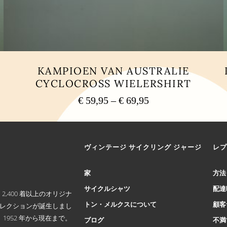
KAMPIOEN VAN AUSTRALIE
CYCLOCROSS WIELERSHIRT
€
59,95
–
€
69,95
価
格
こ
の
帯:
商
€ 59,95
ヴィンテージ サイクリング ジャージ
レプ
品
–
に
€ 69,95
は
家
方法
複
サイクルシャツ
配達
数
,400 着以上のオリジナ
の
トン・メルクスについて
顧客
コレクションが誕生しまし
バ
952 年から現在まで。
ブログ
不満
リ