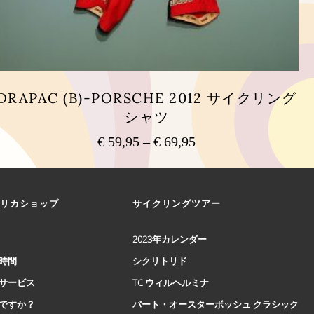
DRAPAC (B)-PORSCHE 2012 サイクリング
シャツ
€
59,95
–
€
69,95
価
格
こ
の
帯:
商
€ 59,95
リカショップ
サイクリングツアー
品
–
に
€ 69,95
は
2023年カレンダー
複
時間
シクリトリド
数
の
サービス
TC ウィルヘルミナ
バ
ですか？
バート・オースターボッシュ クラシック
リ