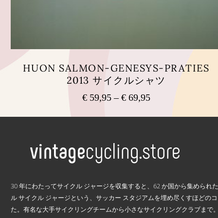
HUON SALMON-GENESYS-PRATIES
2013 サイクルシャツ
€
59,95
–
€
69,95
価
格
こ
の
帯:
商
€ 59,95
品
–
に
€ 69,95
は
複
.
数
30 年にわたってサイクル ジャージを収集すると、62 か国から集められた 2
の
ル サイクル ジャージという、サッカー スタジアムを埋め尽くすほどの
バ
た。有名な大手サイクリングチームから小さなサイクリングクラブまで。 1
リ