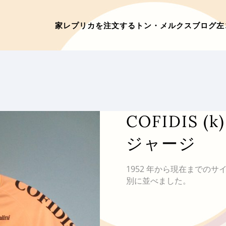
家
レプリカを注文する
トン・メルクス
ブログ
左
COFIDIS 
ジャージ
1952 年から現在までの
別に並べました。