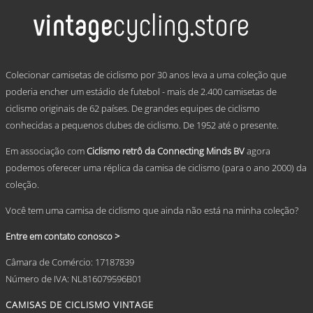
multiple
€ 69,95
variants.
The
options
may
.
be
Colecionar camisetas de ciclismo por 30 anos leva a uma coleção que
chosen
poderia encher um estádio de futebol - mais de 2.400 camisetas de
on
ciclismo originais de 62 países. De grandes equipes de ciclismo
the
product
conhecidas a pequenos clubes de ciclismo. De 1952 até o presente.
page
Em associação com
Ciclismo retrô da Connecting Minds BV
agora
podemos oferecer uma réplica da camisa de ciclismo (para o ano 2000) da
coleção.
Você tem uma camisa de ciclismo que ainda não está na minha coleção?
Entre em contato conosco >
Câmara de Comércio: 17187839
Número de IVA: NL816079596B01
CAMISAS DE CICLISMO VINTAGE