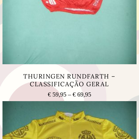
THURINGEN RUNDFARTH –
CLASSIFICAÇÃO GERAL
Price
€
59,95
–
€
69,95
range:
This
€ 59,95
product
has
through
multiple
€ 69,95
variants.
The
options