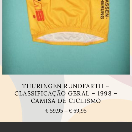
THURINGEN RUNDFARTH –
CLASSIFICAÇÃO GERAL – 1998 –
CAMISA DE CICLISMO
Price
€
59,95
–
€
69,95
range:
This
€ 59,95
product
has
through