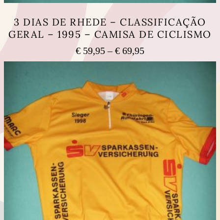
3 DIAS DE RHEDE – CLASSIFICAÇÃO
GERAL – 1995 – CAMISA DE CICLISMO
Price
€
59,95
–
€
69,95
range:
This
€ 59,95
product
has
through
multiple
€ 69,95
variants.
The
options
may
be
chosen
on
the
product
page