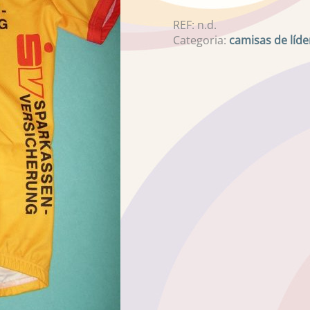
REF:
n.d.
Categoria:
camisas de líde