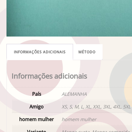
INFORMAÇÕES ADICIONAIS
MÉTODO
Informações adicionais
País
ALEMANHA
Amigo
XS, S, M, L, XL, XXL, 3XL, 4XL, 5XL
homem mulher
homem mulher
Variante
Manga curta, Manga comprida, 