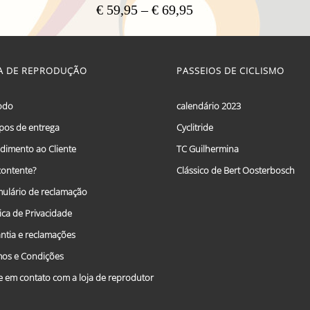
Price
€
59,95
–
€
69,95
range:
This
€ 59,95
product
has
through
multiple
A DE REPRODUÇÃO
PASSEIOS DE CICLISMO
€ 69,95
variants.
The
options
odo
calendário 2023
may
os de entrega
Cyclitride
be
chosen
dimento ao Cliente
TC Guilhermina
on
the
ontente?
Clássico de Bert Oosterbosch
product
ulário de reclamação
page
tica de Privacidade
ntia e reclamações
os e Condições
e em contato com a loja de reprodutor