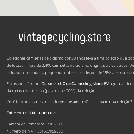
range:
This
€ 59,95
product
has
through
multiple
€ 69,95
variants.
The
options
may
be
.
chosen
Colecionar camisetas de ciclismo por 30 anos leva a uma coleção que po
on
the
de futebol - mais de 2.400 camisetas de ciclismo originais de 62 países. 
product
ciclismo conhecidas a pequenos clubes de ciclismo. De 1952 até o presen
page
Em associação com
Ciclismo retrô da Connecting Minds BV
agora podemos
da camisa de ciclismo (para o ano 2000) da coleção.
Você tem uma camisa de ciclismo que ainda não está na minha coleção?
Entre em contato conosco >
Câmara de Comércio: 17187839
Número de IVA: NL816079596B01