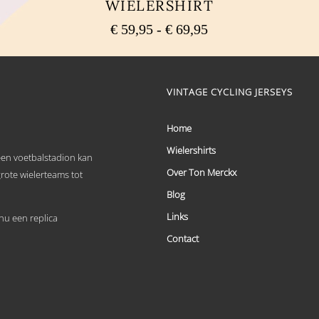
WIELERSHIRT
Prijsklasse:
€
59,95
-
€
69,95
€ 59,95
Dit
tot
product
heeft
€ 69,95
meerdere
VINTAGE CYCLING JERSEYS
variaties.
Deze
optie
Home
kan
Wielershirts
gekozen
 een voetbalstadion kan
worden
Over Ton Merckx
grote wielerteams tot
op
de
Blog
productpagina
Links
u een replica
Contact