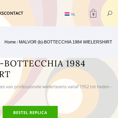
KS
CONTACT
0
NL
Home
/
MALVOR (b)-BOTTECCHIA 1984 WIELERSHIRT
)-BOTTECCHIA 1984
RT
tjes van professionele wielerteams vanaf 1952 tot heden -
BESTEL REPLICA