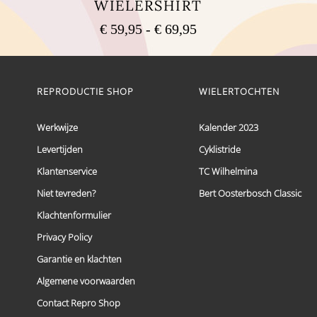
WIELERSHIRT
Prijsklasse:
€
59,95
-
€
69,95
€ 59,95
Dit
tot
product
heeft
€ 69,95
meerdere
REPRODUCTIE SHOP
WIELERTOCHTEN
variaties.
Deze
optie
Werkwijze
Kalender 2023
kan
Levertijden
Cyklistride
gekozen
worden
Klantenservice
TC Wilhelmina
op
de
Niet tevreden?
Bert Oosterbosch Classic
productpagina
Klachtenformulier
Privacy Policy
Garantie en klachten
Algemene voorwaarden
Contact Repro Shop