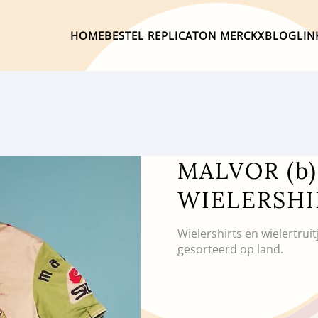
HOME
BESTEL REPLICA
TON MERCKX
BLOG
LIN
MALVOR (b
WIELERSHI
Wielershirts en wielertrui
gesorteerd op land.