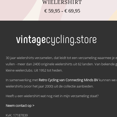
WIELERSHIRT
Prijsklasse:
€
59,95
-
€
69,95
€ 59,95
Dit
tot
product
heeft
€ 69,95
meerdere
variaties.
Deze
optie
kan
.
gekozen
30 jaar wielershirts verzamelen, dat leidt tot een verzameling waarmee je
worden
vullen - meer dan 2400 originele wielershirts uit 62 landen. Van bekende 
op
kleine wielerclubs. Uit 1952 tot heden.
de
productpagina
In samenwerking met
Retro Cycling van Connecting Minds BV
kunnen we n
wielershirts (voor het jaar 2000) uit de collectie aanbieden.
Heeft u een wielershirt wat nog niet in mijn verzameling staat?
Neem contact op >
KvK: 17187839