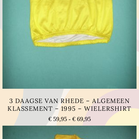
3 DAAGSE VAN RHEDE – ALGEMEEN
KLASSEMENT – 1995 – WIELERSHIRT
Prijsklasse:
€
59,95
-
€
69,95
€ 59,95
Dit
tot
product