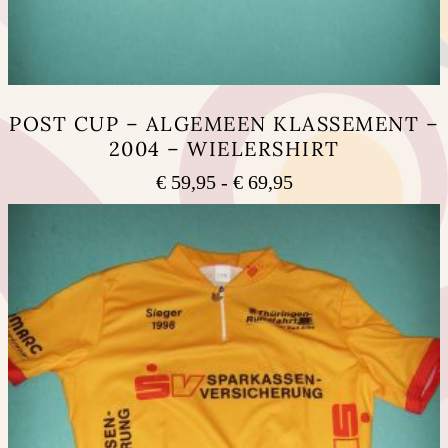
POST CUP – ALGEMEEN KLASSEMENT –
2004 – WIELERSHIRT
Prijsklasse:
€
59,95
-
€
69,95
€ 59,95
Dit
tot
product
heeft
€ 69,95
meerdere
variaties.
Deze
optie
kan
gekozen
worden
op
de
productpagina