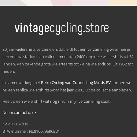
€ 59,95
Dit
tot
product
heeft
€ 69,95
meerdere
variaties.
Deze
optie
kan
.
gekozen
30 jaar wielershirts verzamelen, dat leidt tot een verzameling waarmee je
worden
een voetbalstadion kan vullen - meer dan 2400 originele wielershirts uit 62
op
landen. Van bekende grote wielerteams tot kleine wielerclubs. Uit 1952 tot
de
productpagina
heden.
In samenwerking met
Retro Cycling van Connecting Minds BV
kunnen we
nu een replica wielershirts (voor het jaar 2000) uit de collectie aanbieden.
Heeft u een wielershirt wat nog niet in mijn verzameling staat?
Neem contact op >
KvK: 17187839
BTW-nummer: NL816079596B01