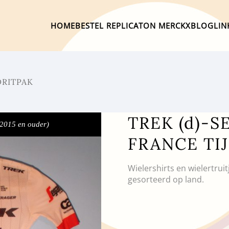
HOME
BESTEL REPLICA
TON MERCKX
BLOG
LIN
DRITPAK
TREK (d)-
 2015 en ouder)
FRANCE TI
Wielershirts en wielertrui
gesorteerd op land.