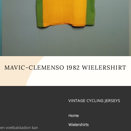
MAVIC-CLEMENSO 1982 WIELERSHIRT
Dit
product
heeft
meerdere
variaties.
VINTAGE CYCLING JERSEYS
Deze
optie
kan
Home
gekozen
worden
Wielershirts
 een voetbalstadion kan
op