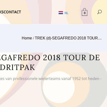
KS
CONTACT
0
NL
Home
/
TREK (d)-SEGAFREDO 2018 TOUR…
SEGAFREDO 2018 TOUR DE
JDRITPAK
tjes van professionele wielerteams vanaf 1952 tot heden -