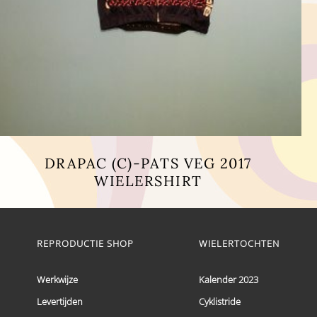
DRAPAC (C)-PATS VEG 2017
WIELERSHIRT
Dit
product
heeft
meerdere
REPRODUCTIE SHOP
WIELERTOCHTEN
variaties.
Deze
optie
Werkwijze
Kalender 2023
kan
Levertijden
Cyklistride
gekozen
worden