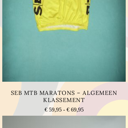
SEB MTB MARATONS – ALGEMEEN
KLASSEMENT
Prijsklasse:
€
59,95
-
€
69,95
€ 59,95
Dit
tot
product