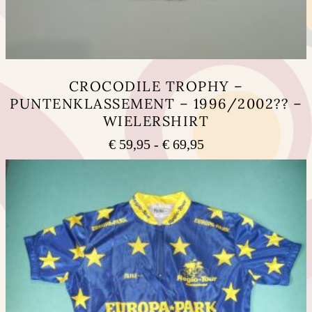
CROCODILE TROPHY –
PUNTENKLASSEMENT – 1996/2002?? –
WIELERSHIRT
Prijsklasse:
€
59,95
-
€
69,95
€ 59,95
Dit
tot
product
heeft
€ 69,95
meerdere
variaties.
Deze
optie
kan
gekozen
worden
op
de