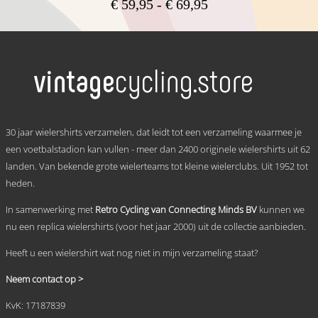
Prijsklasse:
€
59,95
-
€
69,95
€ 59,95
Dit
tot
product
heeft
€ 69,95
meerdere
variaties.
Deze
optie
kan
.
gekozen
30 jaar wielershirts verzamelen, dat leidt tot een verzameling waarmee je
worden
een voetbalstadion kan vullen - meer dan 2400 originele wielershirts uit 62
op
landen. Van bekende grote wielerteams tot kleine wielerclubs. Uit 1952 tot
de
productpagina
heden.
In samenwerking met
Retro Cycling van Connecting Minds BV
kunnen we
nu een replica wielershirts (voor het jaar 2000) uit de collectie aanbieden.
Heeft u een wielershirt wat nog niet in mijn verzameling staat?
Neem contact op >
KvK: 17187839